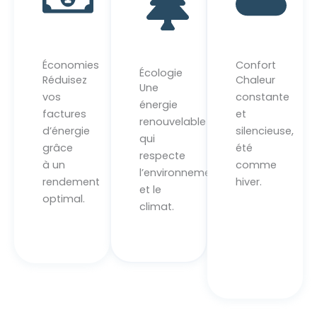
Économies
Confort
Écologie
Réduisez
Chaleur
Une
vos
constante
énergie
factures
et
renouvelable
d’énergie
silencieuse,
qui
grâce
été
respecte
à un
comme
l’environnement
rendement
hiver.
et le
optimal.
climat.