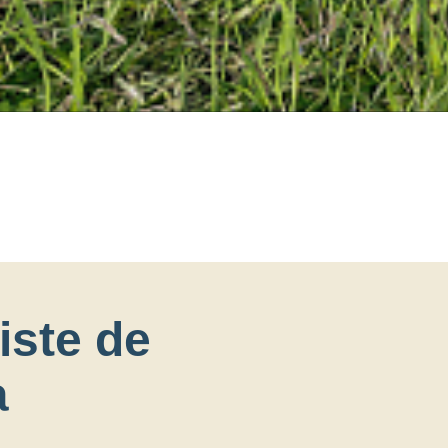
iste de
à