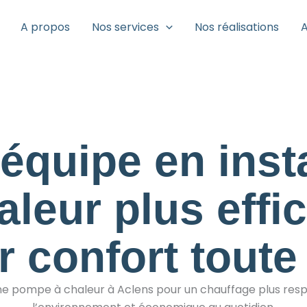
A propos
Nos services
Nos réalisations
A
équipe en inst
leur plus effi
r confort toute
ne pompe à chaleur à Aclens pour un chauffage plus res