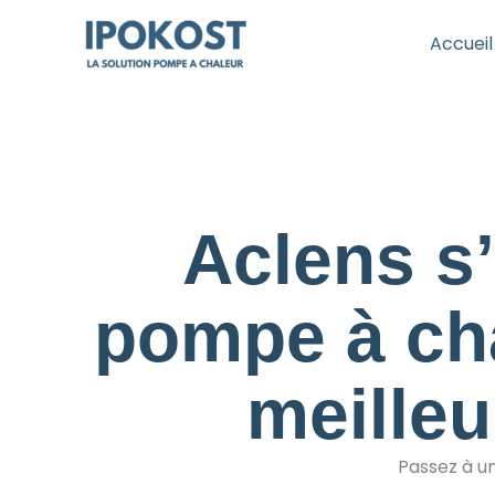
Aller
au
Accueil
contenu
Aclens s’
pompe à cha
meilleu
Passez à u