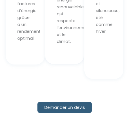
énergie
factures
et
renouvelable
d’énergie
silencieuse,
qui
grâce
été
respecte
à un
comme
l’environnement
rendement
hiver.
et le
optimal.
climat.
Demander un devis