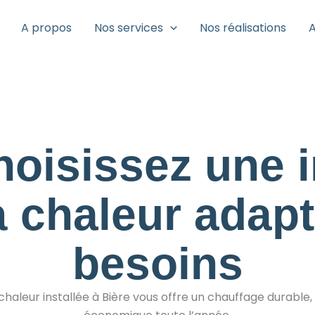
A propos
Nos services
Nos réalisations
A
hoisissez une i
 chaleur adapt
besoins
aleur installée à Bière vous offre un chauffage durable