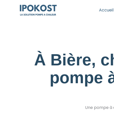
Aller
au
Accueil
contenu
À Bière, c
pompe à
Une pompe à ch