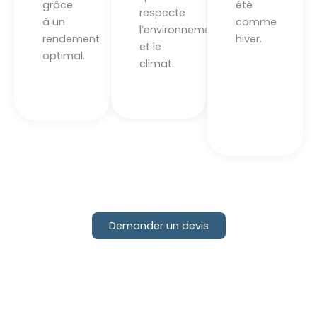
grâce
été
respecte
à un
comme
l’environnement
rendement
hiver.
et le
optimal.
climat.
Demander un devis