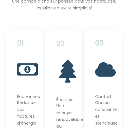
une pompe à chaleur pensée pour vos habitudes,
installée en toute simplicité
01
03
02
Économies
Confort
Écologie
Réduisez
Chaleur
Une
vos
constante
énergie
factures
et
renouvelable
d’énergie
silencieuse,
qui