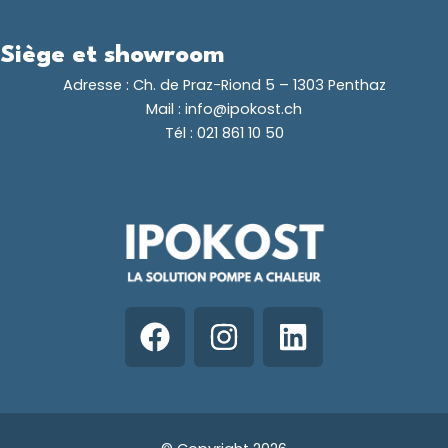
Siège et showroom
Adresse :
Ch. de Praz-Riond 5 – 1303 Penthaz
Mail :
info@ipokost.ch
Tél :
021 861 10 50
F
I
L
a
n
i
c
s
n
e
t
k
b
a
e