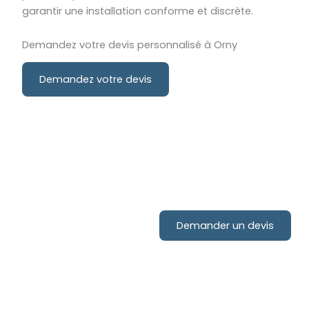
garantir une installation conforme et discrète.
Demandez votre devis personnalisé à Orny
Demandez votre devis
Contactez-nous pour votre
projet d'installation de
Demander un devis
pompe à chaleur !