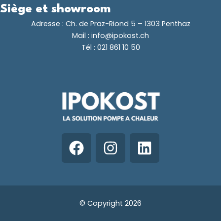
Siège et showroom
Adresse :
Ch. de Praz-Riond 5 – 1303 Penthaz
Mail :
info@ipokost.ch
Tél :
021 861 10 50
F
I
L
a
n
i
c
s
n
e
t
k
b
a
e
© Copyright 2026
o
g
d