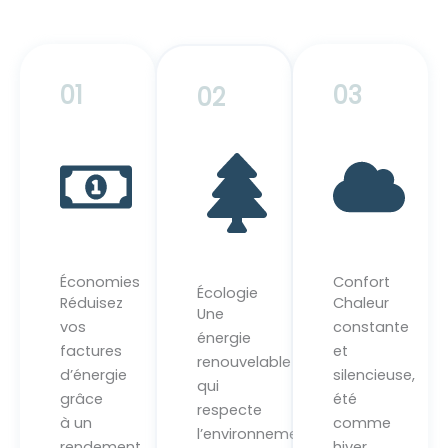
01
03
02
Économies
Confort
Écologie
Réduisez
Chaleur
Une
vos
constante
énergie
factures
et
renouvelable
d’énergie
silencieuse,
qui
grâce
été
respecte
à un
comme
l’environnement
rendement
hiver.