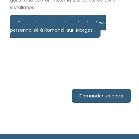
installation.
Demandez dès maintenant votre devis
personnalisé à Romanel-sur-Morges
Contactez-nous pour votre
projet d'installation de
Demander un devis
pompe à chaleur !