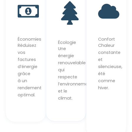
Économies
Confort
Écologie
Réduisez
Chaleur
Une
vos
constante
énergie
factures
et
renouvelable
d’énergie
silencieuse,
qui
grâce
été
respecte
à un
comme
l’environnement
rendement
hiver.
et le
optimal.
climat.