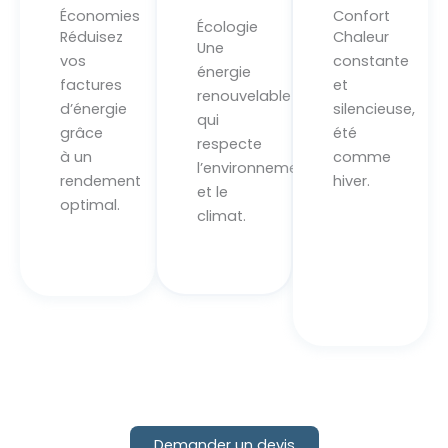
Économies
Confort
Écologie
Réduisez
Chaleur
Une
vos
constante
énergie
factures
et
renouvelable
d’énergie
silencieuse,
qui
grâce
été
respecte
à un
comme
l’environnement
rendement
hiver.
et le
optimal.
climat.
Demander un devis