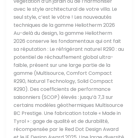
végétation d’un jardin ou de l’harmoniser
avec le style architectural de votre villa. Le
seul style, c’est le vôtre ! Les nouveautés
techniques de la gamme Heliotherm 2026
Au-delà du design, la gamme Heliotherm
2026 conserve les fondamentaux qui ont fait
sa réputation : Le réfrigérant naturel R290 : au
potentiel de réchauffement global ultra-
faible, présent sur une large partie de la
gamme (Multisource, Comfort Compact
R290, Natural Technology, Solid Compact
R290). Des coefficients de performance
saisonniers (SCOP) élevés : jusqu’à 7,3 sur
certains modèles géothermiques Multisource
BC Prestige. Une fabrication totale « Made in
Tyrol » : gage de qualité et de durabilité,
récompensée par le Red Dot Design Award
et le iF Design Award 2025. Une large diversité