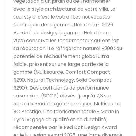
végétation d’un jardin ou de l’harmoniser
avec le style architectural de votre villa. Le
seul style, c’est le vôtre ! Les nouveautés
techniques de la gamme Heliotherm 2026
Au-delà du design, la gamme Heliotherm
2026 conserve les fondamentaux qui ont fait
sa réputation : Le réfrigérant naturel R290 : au
potentiel de réchauffement global ultra-
faible, présent sur une large partie de la
gamme (Multisource, Comfort Compact
R290, Natural Technology, Solid Compact
R290). Des coefficients de performance
saisonniers (SCOP) élevés : jusqu’à 7,3 sur
certains modèles géothermiques Multisource
BC Prestige. Une fabrication totale « Made in
Tyrol » : gage de qualité et de durabilité,
récompensée par le Red Dot Design Award
et le iF Design Award 2025. Une large diversité